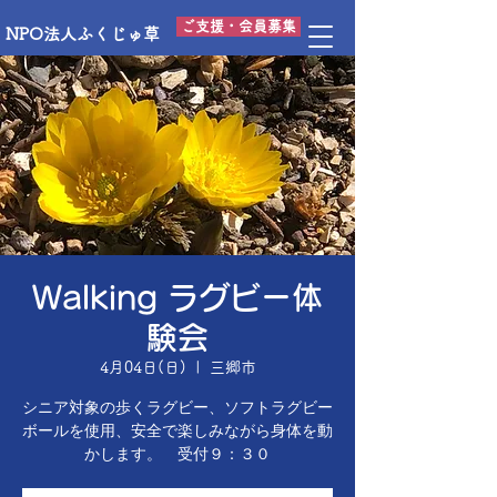
ご支援・会員募集
NPO法人ふくじゅ草
Walking ラグビー体
験会
4月04日(日)
  |  
三郷市
シニア対象の歩くラグビー、ソフトラグビー
ボールを使用、安全で楽しみながら身体を動
かします。 受付９：３０